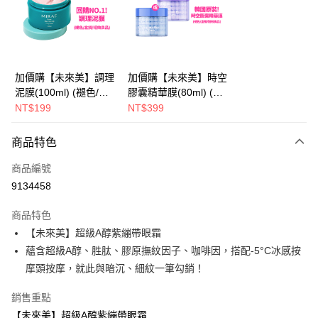
Apple Pay
街口支付
悠遊付
加價購【未來美】調理
加價購【未來美】時空
泥膜(100ml) (褪色/盒
膠囊精華膜(80ml) (褪
AFTEE先享後付
損/短效良品)
色/盒損/短效良品)
NT$199
NT$399
相關說明
【關於「AFTEE先享後付」】
ATM付款
商品特色
AFTEE先享後付是「在收到商品之後才付款」的支付方式。 讓您購物簡單
便利好安心！
商品編號
１．簡單：不需註冊會員、不需綁卡、不需儲值。
運送方式
２．便利：只要手機號碼，簡訊認證，即可結帳。
9134458
３．安心：先確認商品／服務後，再付款。
全家取貨付款
商品特色
每筆NT$100，滿NT$600(含以上)免運費
【「AFTEE先享後付」結帳流程】
【未來美】超級A醇紫繃帶眼霜
１．於結帳方式選擇「AFTEE先享後付」後，將跳轉至「AFTEE先享後付」
付款後全家取貨
結帳頁面，進行簡訊認證並確認金額後，即可完成結帳。
蘊含超級A醇、胜肽、膠原撫紋因子、咖啡因，搭配-5°C冰感按
２．訂單成立數日內，您將收到繳費通知簡訊。
每筆NT$100，滿NT$600(含以上)免運費
摩頭按摩，就此與暗沉、細紋一筆勾銷！
３．收到繳費通知簡訊後14天內，點擊此簡訊中的連結，可透過四大超商／
ATM／網路銀行／等多元方式進行付款，方視為交易完成。
萊爾富取貨付款
※ 請注意：結帳手續完成當下不需立刻繳費，但若您需要取消訂單，請聯絡
銷售重點
每筆NT$100，滿NT$600(含以上)免運費
購買商品的店家。未經商家同意取消之訂單仍視為有效，需透過AFTEE先享
【未來美】超級A醇紫繃帶眼霜