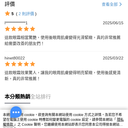
評價
查看全部
5
(
2
則評價
)
l**************1
2025/06/15
這款眼霜相當驚艷，使用後眼周肌膚變得光滑緊緻，真的非常推薦
給需要改善的朋友們！
hinet80022
2025/03/22
這款眼霜效果驚人，讓我的眼周肌膚變得明亮緊緻，使用後感覺清
新，真的非常推薦！
本分類熱銷
全站排行
本網站中使用 cookie，欲查詢有關本網站使用 cookie 方式之詳情，及若您不希
熱門標籤
望在電腦上使用 cookie 時應如何變更電腦的 cookie 設定，請參閱本網站「
隱私
權條款
」之 Cookie 聲明。您繼續使用本網站即表示您同意本公司得按本網站使