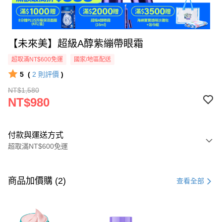
【未來美】超級A醇紫繃帶眼霜
超取滿NT$600免運
國家/地區配送
5
(
2
則評價
)
NT$1,580
NT$980
付款與運送方式
超取滿NT$600免運
付款方式
信用卡一次付款
商品加價購 (2)
查看全部
超商取貨付款
LINE Pay