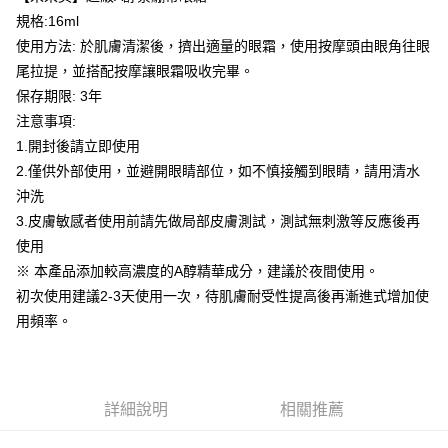
後付繳納相關費用。
規格:16ml
付款後萊爾富取貨
※ 交易是否成功請以「AFTEE先享後付 」之結帳頁面顯示為準，若有關於
是否繳費成功／繳費後需取消欲退款等相關疑問，請聯繫「AFTEE先享後付
使用方法: 於肌膚清潔後，擠出適量的眼霜，使用按摩頭由眼角往眼
每筆NT$100，滿NT$600(含以上)免運費
客戶支援中心」
https://netprotections.freshdesk.com/support/home
尾拉提，並搭配按摩讓眼霜吸收完畢。
7-11取貨付款
保存期限: 3年
【注意事項】
１．透過由恩沛科技股份有限公司提供之「AFTEE先享後付」服務完成之交
每筆NT$100，滿NT$600(含以上)免運費
注意事項:
易，需依本服務之必要範圍內提供個人資料，並將交易相關給付款項請求債
1.開封後請立即使用
權轉讓予恩沛科技股份有限公司。
付款後7-11取貨
２．關於個人資料處理事宜，請瀏覽以下網址：
2.僅供外部使用，並避開眼睛部位，如不慎接觸到眼睛，請用清水
每筆NT$100，滿NT$600(含以上)免運費
https://aftee.tw/terms/#terms3
沖洗
３．未成年的使用者請事先徵得法定代理人或監護人之同意方可使用
宅配
3.皮膚敏感者使用前請先做局部皮膚測試，測試無刺激等反應後再
「AFTEE先享後付」，若未經同意申辦者引起之損失，本公司不負相關責
任。
每筆NT$100，滿NT$600(含以上)免運費
使用
４．使用「AFTEE先享後付」時，將依據個別帳號之用戶狀況，依本公司即
※ 本產品添加較高濃度的A醇精華成分，建議於夜間使用。
時審查核予不同之上限額度；若仍有額度不足之情形，本公司將視審查結果
宅配(離島)
請求用戶進行身份認證。
初次使用建議2-3天使用一次，待肌膚耐受性提高後再漸進式增加使
每筆NT$150，滿NT$1,500(含以上)免運費
５．嚴禁一人註冊多個帳號或使用他人資訊註冊。若發現惡意使用之情形，
用頻率。
恩沛科技股份有限公司將有權停止該用戶之使用額度並採取法律行動。
海外配送
查看運費
海外配送(馬來西亞_only西0804)
查看運費
詳細說明
相關推薦
海外配送(港澳)
查看運費