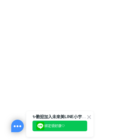
✨歡迎加入未來美LINE小宇宙💫
綁定領好康🤍