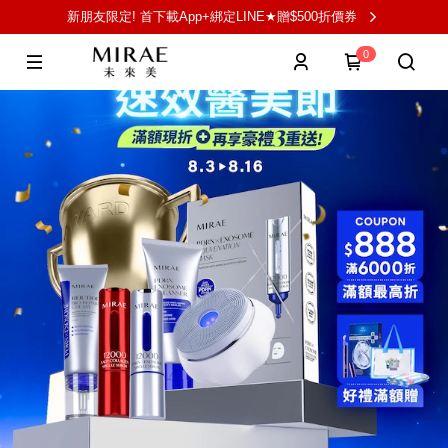
新朋友限定! 首下載App+綁定LINE★贈$500折價券
0