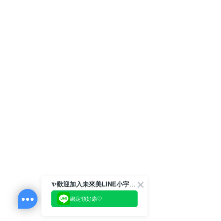
✨歡迎加入未來美LINE小宇宙💫
綁定領好康🤍