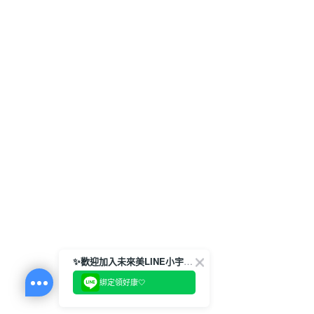
✨歡迎加入未來美LINE小宇宙💫
綁定領好康🤍