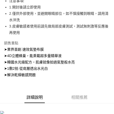
注意事項:
ATM／網路銀行／等多元方式進行付款，方視為交易完成。
萊爾富取貨付款
※ 請注意：結帳手續完成當下不需立刻繳費，但若您需要取消訂單，請聯絡
1.開封後請立即使用
每筆NT$100，滿NT$600(含以上)免運費
購買商品的店家。未經商家同意取消之訂單仍視為有效，需透過AFTEE先享
2.僅供外部使用，並避開眼睛部位，如不慎接觸到眼睛，請用清
後付繳納相關費用。
水沖洗
付款後萊爾富取貨
※ 交易是否成功請以「AFTEE先享後付 」之結帳頁面顯示為準，若有關於
是否繳費成功／繳費後需取消欲退款等相關疑問，請聯繫「AFTEE先享後付
3.皮膚敏感者使用前請先做局部皮膚測試，測試無刺激等反應後
每筆NT$100，滿NT$600(含以上)免運費
客戶支援中心」
https://netprotections.freshdesk.com/support/home
再使用
7-11取貨付款
【注意事項】
銷售重點
１．透過由恩沛科技股份有限公司提供之「AFTEE先享後付」服務完成之交
每筆NT$100，滿NT$600(含以上)免運費
易，需依本服務之必要範圍內提供個人資料，並將交易相關給付款項請求債
➤業界首創 速效氣墊布膜
權轉讓予恩沛科技股份有限公司。
付款後7-11取貨
➤4D立體蜂巢，能乘載超多量精華液
２．關於個人資料處理事宜，請瀏覽以下網址：
每筆NT$100，滿NT$600(含以上)免運費
https://aftee.tw/terms/#terms3
➤韓國水光級配方，肌膚就像拍過氣墊般水亮
３．未成年的使用者請事先徵得法定代理人或監護人之同意方可使用
➤1敷2拍 從底層透出水光白
宅配
「AFTEE先享後付」，若未經同意申辦者引起之損失，本公司不負相關責
➤解決乾燥敏感問題
任。
每筆NT$100，滿NT$600(含以上)免運費
４．使用「AFTEE先享後付」時，將依據個別帳號之用戶狀況，依本公司即
時審查核予不同之上限額度；若仍有額度不足之情形，本公司將視審查結果
宅配(離島)
請求用戶進行身份認證。
每筆NT$150，滿NT$1,500(含以上)免運費
５．嚴禁一人註冊多個帳號或使用他人資訊註冊。若發現惡意使用之情形，
詳細說明
相關推薦
恩沛科技股份有限公司將有權停止該用戶之使用額度並採取法律行動。
海外配送
查看運費
海外配送(馬來西亞_only西0804)
查看運費