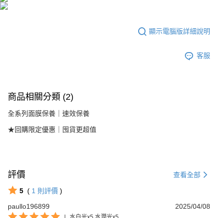
海外配送(港澳)
查看運費
顯示電腦版詳細說明
客服
商品相關分類 (2)
全系列面膜保養｜速效保養
★回購限定優惠｜囤貨更超值
評價
查看全部
5
(
1
則評價
)
paullo196899
2025/04/08
|
水白光x5 水潤光x5