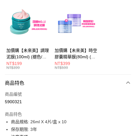
超商取貨付款
LINE Pay
Apple Pay
街口支付
悠遊付
加價購【未來美】調理
加價購【未來美】時空
泥膜(100ml) (褪色/盒
膠囊精華膜(80ml) (褪
AFTEE先享後付
損/短效良品)
色/盒損/短效良品)
NT$199
NT$399
相關說明
NT$399
NT$599
【關於「AFTEE先享後付」】
ATM付款
AFTEE先享後付是「在收到商品之後才付款」的支付方式。 讓您購物簡單
商品特色
便利好安心！
１．簡單：不需註冊會員、不需綁卡、不需儲值。
運送方式
商品編號
２．便利：只要手機號碼，簡訊認證，即可結帳。
３．安心：先確認商品／服務後，再付款。
5900321
全家取貨付款
每筆NT$100，滿NT$600(含以上)免運費
【「AFTEE先享後付」結帳流程】
商品特色
１．於結帳方式選擇「AFTEE先享後付」後，將跳轉至「AFTEE先享後付」
商品規格: 26ml X 4片/盒 x 10
付款後全家取貨
結帳頁面，進行簡訊認證並確認金額後，即可完成結帳。
２．訂單成立數日內，您將收到繳費通知簡訊。
保存期限: 3年
每筆NT$100，滿NT$600(含以上)免運費
３．收到繳費通知簡訊後14天內，點擊此簡訊中的連結，可透過四大超商／