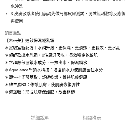
後付繳納相關費用。
水沖洗
付款後萊爾富取貨
※ 交易是否成功請以「AFTEE先享後付 」之結帳頁面顯示為準，若有關於
是否繳費成功／繳費後需取消欲退款等相關疑問，請聯繫「AFTEE先享後付
3.皮膚敏感者使用前請先做局部皮膚測試，測試無刺激等反應後
每筆NT$100，滿NT$600(含以上)免運費
客戶支援中心」
https://netprotections.freshdesk.com/support/home
再使用
7-11取貨付款
【注意事項】
銷售重點
１．透過由恩沛科技股份有限公司提供之「AFTEE先享後付」服務完成之交
每筆NT$100，滿NT$600(含以上)免運費
易，需依本服務之必要範圍內提供個人資料，並將交易相關給付款項請求債
【未來美】速效保濕輕乳霜
權轉讓予恩沛科技股份有限公司。
付款後7-11取貨
＊實驗室新配方︱水潤升級，更保濕、更滑嫩、更長效、更水亮
２．關於個人資料處理事宜，請瀏覽以下網址：
每筆NT$100，滿NT$600(含以上)免運費
https://aftee.tw/terms/#terms3
＊超輕盈出水乳霜，0油感好吸收，長效穩定乾敏肌
３．未成年的使用者請事先徵得法定代理人或監護人之同意方可使用
＊含超級保濕鎖水成分，一抹出水、保濕鎖水
宅配
「AFTEE先享後付」，若未經同意申辦者引起之損失，本公司不負相關責
＊Aqualance™鎖水科技：增強鎖水力使肌膚留住水分
任。
每筆NT$100，滿NT$600(含以上)免運費
４．使用「AFTEE先享後付」時，將依據個別帳號之用戶狀況，依本公司即
＊鹽生杜氏藻萃取：舒緩乾燥，維持肌膚健康
時審查核予不同之上限額度；若仍有額度不足之情形，本公司將視審查結果
宅配(離島)
＊維生素B3：修護肌膚，使肌膚恢復彈性
請求用戶進行身份認證。
每筆NT$150，滿NT$1,500(含以上)免運費
＊海藻糖：形成肌膚保護膜，改善粗糙
５．嚴禁一人註冊多個帳號或使用他人資訊註冊。若發現惡意使用之情形，
恩沛科技股份有限公司將有權停止該用戶之使用額度並採取法律行動。
海外配送
查看運費
海外配送(馬來西亞_only西0804)
查看運費
詳細說明
相關推薦
海外配送(港澳)
查看運費