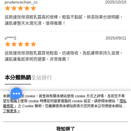
prudencechan_cc
2025/10/10
這款速效保濕輕乳霜真的很棒，輕盈不黏腻，保濕效果也很明顯，
讓肌膚整天水潤光滑，值得推薦！
s*****2
2025/09/11
這款速效保濕輕乳霜質地輕盈，迅速吸收，為肌膚帶來持久滋潤，
讓肌膚看起來明亮健康，非常推薦！
本分類熱銷
全站排行
本網站中使用 cookie，欲查詢有關本網站使用 cookie 方式之詳情，及若您不希
熱門標籤
望在電腦上使用 cookie 時應如何變更電腦的 cookie 設定，請參閱本網站「
隱私
權條款
」之 Cookie 聲明。您繼續使用本網站即表示您同意本公司得按本網站使
用條款之 Cookie 聲明使用 cookie。
了解更多 >
我知道了