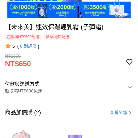
【未來美】速效保濕輕乳霜 (子彈霜)
超取滿NT$600免運
國家/地區配送
5
(
6
則評價
)
NT$850
NT$650
付款與運送方式
超取滿NT$600免運
付款方式
信用卡一次付款
商品加價購 (2)
查看全部
超商取貨付款
LINE Pay