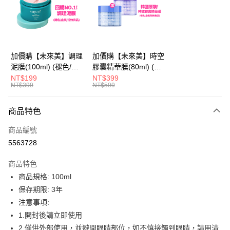
Apple Pay
街口支付
悠遊付
加價購【未來美】調理
加價購【未來美】時空
泥膜(100ml) (褪色/盒
膠囊精華膜(80ml) (褪
AFTEE先享後付
損/短效良品)
色/盒損/短效良品)
NT$199
NT$399
相關說明
NT$399
NT$599
【關於「AFTEE先享後付」】
ATM付款
AFTEE先享後付是「在收到商品之後才付款」的支付方式。 讓您購物簡單
商品特色
便利好安心！
１．簡單：不需註冊會員、不需綁卡、不需儲值。
運送方式
商品編號
２．便利：只要手機號碼，簡訊認證，即可結帳。
３．安心：先確認商品／服務後，再付款。
5563728
全家取貨付款
每筆NT$100，滿NT$600(含以上)免運費
【「AFTEE先享後付」結帳流程】
商品特色
１．於結帳方式選擇「AFTEE先享後付」後，將跳轉至「AFTEE先享後付」
商品規格: 100ml
付款後全家取貨
結帳頁面，進行簡訊認證並確認金額後，即可完成結帳。
２．訂單成立數日內，您將收到繳費通知簡訊。
保存期限: 3年
每筆NT$100，滿NT$600(含以上)免運費
３．收到繳費通知簡訊後14天內，點擊此簡訊中的連結，可透過四大超商／
注意事項:
ATM／網路銀行／等多元方式進行付款，方視為交易完成。
萊爾富取貨付款
※ 請注意：結帳手續完成當下不需立刻繳費，但若您需要取消訂單，請聯絡
1.開封後請立即使用
每筆NT$100，滿NT$600(含以上)免運費
購買商品的店家。未經商家同意取消之訂單仍視為有效，需透過AFTEE先享
2.僅供外部使用，並避開眼睛部位，如不慎接觸到眼睛，請用清