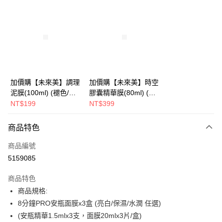
超商取貨付款
LINE Pay
Apple Pay
街口支付
悠遊付
加價購【未來美】調理
加價購【未來美】時空
泥膜(100ml) (褪色/盒
膠囊精華膜(80ml) (褪
AFTEE先享後付
損/短效良品)
色/盒損/短效良品)
NT$199
NT$399
相關說明
【關於「AFTEE先享後付」】
ATM付款
商品特色
AFTEE先享後付是「在收到商品之後才付款」的支付方式。 讓您購物簡單
便利好安心！
商品編號
１．簡單：不需註冊會員、不需綁卡、不需儲值。
運送方式
２．便利：只要手機號碼，簡訊認證，即可結帳。
5159085
３．安心：先確認商品／服務後，再付款。
全家取貨付款
商品特色
每筆NT$100，滿NT$600(含以上)免運費
【「AFTEE先享後付」結帳流程】
商品規格:
１．於結帳方式選擇「AFTEE先享後付」後，將跳轉至「AFTEE先享後付」
付款後全家取貨
結帳頁面，進行簡訊認證並確認金額後，即可完成結帳。
8分鐘PRO安瓶面膜x3盒 (亮白/保濕/水潤 任選)
２．訂單成立數日內，您將收到繳費通知簡訊。
每筆NT$100，滿NT$600(含以上)免運費
(安瓶精華1.5mlx3支，面膜20mlx3片/盒)
３．收到繳費通知簡訊後14天內，點擊此簡訊中的連結，可透過四大超商／