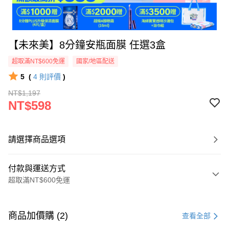
【未來美】8分鐘安瓶面膜 任選3盒
超取滿NT$600免運
國家/地區配送
5
(
4
則評價
)
NT$1,197
NT$598
請選擇商品選項
付款與運送方式
超取滿NT$600免運
付款方式
信用卡一次付款
商品加價購 (2)
查看全部