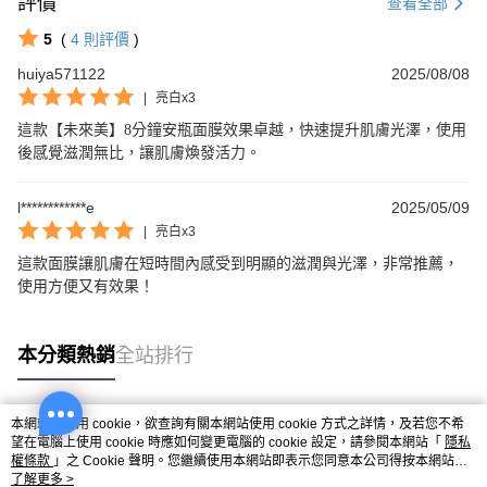
評價
查看全部
5
(
4
則評價
)
huiya571122
2025/08/08
|
亮白x3
這款【未來美】8分鐘安瓶面膜效果卓越，快速提升肌膚光澤，使用
後感覺滋潤無比，讓肌膚煥發活力。
l************e
2025/05/09
|
亮白x3
這款面膜讓肌膚在短時間內感受到明顯的滋潤與光澤，非常推薦，
使用方便又有效果！
本分類熱銷
全站排行
本網站中使用 cookie，欲查詢有關本網站使用 cookie 方式之詳情，及若您不希
熱門標籤
望在電腦上使用 cookie 時應如何變更電腦的 cookie 設定，請參閱本網站「
隱私
權條款
」之 Cookie 聲明。您繼續使用本網站即表示您同意本公司得按本網站使
用條款之 Cookie 聲明使用 cookie。
了解更多 >