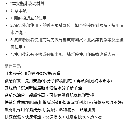
ATM／網路銀行／等多元方式進行付款，方視為交易完成。
*本安瓶非玻璃材質
萊爾富取貨付款
※ 請注意：結帳手續完成當下不需立刻繳費，但若您需要取消訂單，請聯絡
注意事項:
每筆NT$100，滿NT$600(含以上)免運費
購買商品的店家。未經商家同意取消之訂單仍視為有效，需透過AFTEE先享
1.開封後請立即使用
後付繳納相關費用。
付款後萊爾富取貨
※ 交易是否成功請以「AFTEE先享後付 」之結帳頁面顯示為準，若有關於
2.僅供外部使用，並避開眼睛部位，如不慎接觸到眼睛，請用清
是否繳費成功／繳費後需取消欲退款等相關疑問，請聯繫「AFTEE先享後付
每筆NT$100，滿NT$600(含以上)免運費
水沖洗。
客戶支援中心」
https://netprotections.freshdesk.com/support/home
3.皮膚敏感者使用前請先做局部皮膚測試，測試無刺激等反應後
7-11取貨付款
【注意事項】
再使用。
１．透過由恩沛科技股份有限公司提供之「AFTEE先享後付」服務完成之交
每筆NT$100，滿NT$600(含以上)免運費
4.使用後若有不適或過敏出現，請暫停使用並請教專業人員。
易，需依本服務之必要範圍內提供個人資料，並將交易相關給付款項請求債
權轉讓予恩沛科技股份有限公司。
付款後7-11取貨
２．關於個人資料處理事宜，請瀏覽以下網址：
銷售重點
每筆NT$100，滿NT$600(含以上)免運費
https://aftee.tw/terms/#terms3
【未來美】8分鐘PRO安瓶面膜
３．未成年的使用者請事先徵得法定代理人或監護人之同意方可使用
宅配
救急保養：先用安瓶(小分子修護肌底)，再敷面膜(補水鎖水)
「AFTEE先享後付」，若未經同意申辦者引起之損失，本公司不負相關責
任。
每筆NT$100，滿NT$600(含以上)免運費
安瓶精華選用韓國最新水溶性水分子精華油
４．使用「AFTEE先享後付」時，將依據個別帳號之用戶狀況，依本公司即
創新水油合一親膚性高，可快速滲透肌底修護受損
時審查核予不同之上限額度；若仍有額度不足之情形，本公司將視審查結果
宅配(離島)
請求用戶進行身份認證。
快速急救問題肌膚(粗糙/乾燥/缺水/暗沉/毛孔粗大/保養品吸收不好)
每筆NT$150，滿NT$1,500(含以上)免運費
５．嚴禁一人註冊多個帳號或使用他人資訊註冊。若發現惡意使用之情形，
敏弱肌專用保濕成分-肌氨酸，溫和補水、舒緩肌膚
恩沛科技股份有限公司將有權停止該用戶之使用額度並採取法律行動。
海外配送
查看運費
快速保濕、快速修護、快速吸收，肌膚更快水、透、亮
海外配送(馬來西亞_only西0804)
查看運費