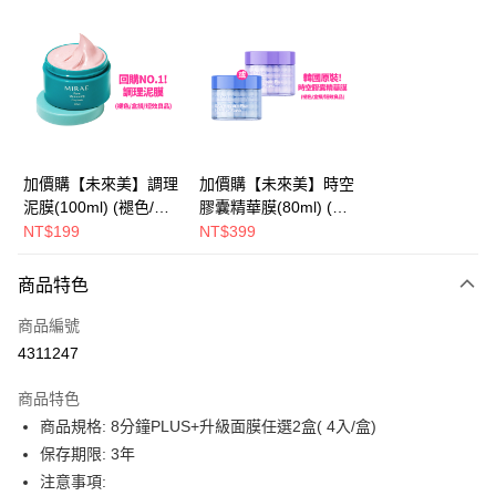
超商取貨付款
LINE Pay
Apple Pay
街口支付
悠遊付
加價購【未來美】調理
加價購【未來美】時空
泥膜(100ml) (褪色/盒
膠囊精華膜(80ml) (褪
AFTEE先享後付
損/短效良品)
色/盒損/短效良品)
NT$199
NT$399
相關說明
【關於「AFTEE先享後付」】
ATM付款
商品特色
AFTEE先享後付是「在收到商品之後才付款」的支付方式。 讓您購物簡單
便利好安心！
商品編號
１．簡單：不需註冊會員、不需綁卡、不需儲值。
運送方式
２．便利：只要手機號碼，簡訊認證，即可結帳。
4311247
３．安心：先確認商品／服務後，再付款。
全家取貨付款
商品特色
每筆NT$100，滿NT$600(含以上)免運費
【「AFTEE先享後付」結帳流程】
商品規格: 8分鐘PLUS+升級面膜任選2盒( 4入/盒)
１．於結帳方式選擇「AFTEE先享後付」後，將跳轉至「AFTEE先享後付」
付款後全家取貨
結帳頁面，進行簡訊認證並確認金額後，即可完成結帳。
保存期限: 3年
２．訂單成立數日內，您將收到繳費通知簡訊。
每筆NT$100，滿NT$600(含以上)免運費
注意事項:
３．收到繳費通知簡訊後14天內，點擊此簡訊中的連結，可透過四大超商／