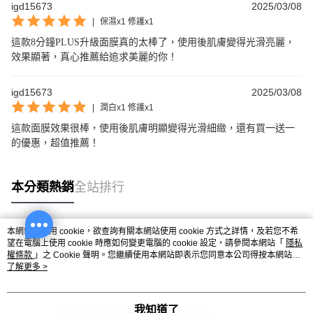
igd15673
2025/03/08
|
保濕x1 修護x1
這款8分鐘PLUS升級面膜真的太棒了，使用後肌膚變得光滑亮麗，
效果顯著，真心推薦給追求美麗的你！
igd15673
2025/03/08
|
潤白x1 修護x1
這款面膜效果很棒，使用後肌膚明顯變得光滑細緻，還有買一送一
的優惠，超值推薦！
本分類熱銷
全站排行
本網站中使用 cookie，欲查詢有關本網站使用 cookie 方式之詳情，及若您不希
熱門標籤
望在電腦上使用 cookie 時應如何變更電腦的 cookie 設定，請參閱本網站「
隱私
權條款
」之 Cookie 聲明。您繼續使用本網站即表示您同意本公司得按本網站使
用條款之 Cookie 聲明使用 cookie。
了解更多 >
我知道了