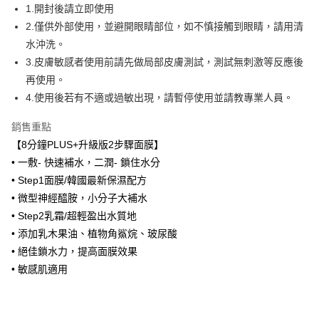
ATM／網路銀行／等多元方式進行付款，方視為交易完成。
1.開封後請立即使用
萊爾富取貨付款
※ 請注意：結帳手續完成當下不需立刻繳費，但若您需要取消訂單，請聯絡
2.僅供外部使用，並避開眼睛部位，如不慎接觸到眼睛，請用清
每筆NT$100，滿NT$600(含以上)免運費
購買商品的店家。未經商家同意取消之訂單仍視為有效，需透過AFTEE先享
水沖洗。
後付繳納相關費用。
付款後萊爾富取貨
※ 交易是否成功請以「AFTEE先享後付 」之結帳頁面顯示為準，若有關於
3.皮膚敏感者使用前請先做局部皮膚測試，測試無刺激等反應後
是否繳費成功／繳費後需取消欲退款等相關疑問，請聯繫「AFTEE先享後付
每筆NT$100，滿NT$600(含以上)免運費
再使用。
客戶支援中心」
https://netprotections.freshdesk.com/support/home
4.使用後若有不適或過敏出現，請暫停使用並請教專業人員。
7-11取貨付款
【注意事項】
１．透過由恩沛科技股份有限公司提供之「AFTEE先享後付」服務完成之交
每筆NT$100，滿NT$600(含以上)免運費
銷售重點
易，需依本服務之必要範圍內提供個人資料，並將交易相關給付款項請求債
【8分鐘PLUS+升級版2步驟面膜】
權轉讓予恩沛科技股份有限公司。
付款後7-11取貨
２．關於個人資料處理事宜，請瀏覽以下網址：
• 一敷- 快速補水，二潤- 鎖住水分
每筆NT$100，滿NT$600(含以上)免運費
https://aftee.tw/terms/#terms3
• Step1面膜/韓國最新保濕配方
３．未成年的使用者請事先徵得法定代理人或監護人之同意方可使用
宅配
• 微型神經醯胺，小分子大補水
「AFTEE先享後付」，若未經同意申辦者引起之損失，本公司不負相關責
任。
每筆NT$100，滿NT$600(含以上)免運費
• Step2乳霜/超輕盈出水質地
４．使用「AFTEE先享後付」時，將依據個別帳號之用戶狀況，依本公司即
• 添加乳木果油、植物角鯊烷、玻尿酸
時審查核予不同之上限額度；若仍有額度不足之情形，本公司將視審查結果
宅配(離島)
請求用戶進行身份認證。
• 絕佳鎖水力，提高面膜效果
每筆NT$150，滿NT$1,500(含以上)免運費
５．嚴禁一人註冊多個帳號或使用他人資訊註冊。若發現惡意使用之情形，
• 敏感肌適用
恩沛科技股份有限公司將有權停止該用戶之使用額度並採取法律行動。
海外配送
查看運費
海外配送(馬來西亞_only西0804)
查看運費