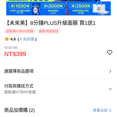
【未來美】8分鐘PLUS升級面膜 買1送1
超取滿NT$600免運
國家/地區配送
4.9
(
8
則評價
)
NT$798
NT$399
請選擇商品選項
付款與運送方式
超取滿NT$600免運
付款方式
信用卡一次付款
商品加價購 (2)
查看全部