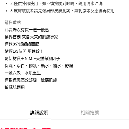
是否繳費成功／繳費後需取消欲退款等相關疑問，請聯繫「AFTEE先享後付
2.僅供外部使用，如不慎接觸到眼睛，請用清水沖洗
每筆NT$100，滿NT$600(含以上)免運費
客戶支援中心」
https://netprotections.freshdesk.com/support/home
3.皮膚敏感者請先做局部皮膚測試，無刺激等反應後再使用
7-11取貨付款
【注意事項】
銷售重點
１．透過由恩沛科技股份有限公司提供之「AFTEE先享後付」服務完成之交
每筆NT$100，滿NT$600(含以上)免運費
易，需依本服務之必要範圍內提供個人資料，並將交易相關給付款項請求債
此賣場沒有買一送一優惠
權轉讓予恩沛科技股份有限公司。
付款後7-11取貨
業界首創 來自未來的肌膚專家
２．關於個人資料處理事宜，請瀏覽以下網址：
每筆NT$100，滿NT$600(含以上)免運費
https://aftee.tw/terms/#terms3
極速8分鐘超級面膜
３．未成年的使用者請事先徵得法定代理人或監護人之同意方可使用
縮短1/3時間 更速效！
宅配
「AFTEE先享後付」，若未經同意申辦者引起之損失，本公司不負相關責
創新材質＋N.M.F天然保濕因子
任。
每筆NT$100，滿NT$600(含以上)免運費
４．使用「AFTEE先享後付」時，將依據個別帳號之用戶狀況，依本公司即
保濕、淨白、修護、鎖水、補水、舒緩
時審查核予不同之上限額度；若仍有額度不足之情形，本公司將視審查結果
宅配(離島)
一敷六效 水肌重生
請求用戶進行身份認證。
每筆NT$150，滿NT$1,500(含以上)免運費
極致保濕高效舒緩．敏弱肌膚
５．嚴禁一人註冊多個帳號或使用他人資訊註冊。若發現惡意使用之情形，
恩沛科技股份有限公司將有權停止該用戶之使用額度並採取法律行動。
敏感肌適用
海外配送
查看運費
海外配送(馬來西亞_only西0804)
查看運費
海外配送(港澳)
查看運費
詳細說明
相關推薦