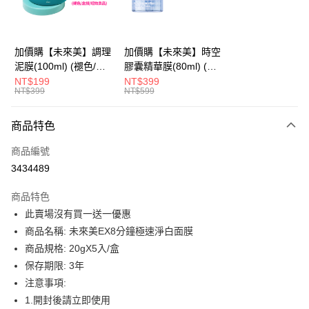
街口支付
悠遊付
加價購【未來美】調理
加價購【未來美】時空
泥膜(100ml) (褪色/盒
膠囊精華膜(80ml) (褪
AFTEE先享後付
損/短效良品)
色/盒損/短效良品)
NT$199
NT$399
相關說明
NT$399
NT$599
【關於「AFTEE先享後付」】
ATM付款
AFTEE先享後付是「在收到商品之後才付款」的支付方式。 讓您購物簡單
商品特色
便利好安心！
１．簡單：不需註冊會員、不需綁卡、不需儲值。
運送方式
商品編號
２．便利：只要手機號碼，簡訊認證，即可結帳。
３．安心：先確認商品／服務後，再付款。
3434489
全家取貨付款
每筆NT$100，滿NT$600(含以上)免運費
【「AFTEE先享後付」結帳流程】
商品特色
１．於結帳方式選擇「AFTEE先享後付」後，將跳轉至「AFTEE先享後付」
此賣場沒有買一送一優惠
付款後全家取貨
結帳頁面，進行簡訊認證並確認金額後，即可完成結帳。
２．訂單成立數日內，您將收到繳費通知簡訊。
商品名稱: 未來美EX8分鐘極速淨白面膜
每筆NT$100，滿NT$600(含以上)免運費
３．收到繳費通知簡訊後14天內，點擊此簡訊中的連結，可透過四大超商／
商品規格: 20gX5入/盒
ATM／網路銀行／等多元方式進行付款，方視為交易完成。
萊爾富取貨付款
※ 請注意：結帳手續完成當下不需立刻繳費，但若您需要取消訂單，請聯絡
保存期限: 3年
每筆NT$100，滿NT$600(含以上)免運費
購買商品的店家。未經商家同意取消之訂單仍視為有效，需透過AFTEE先享
注意事項:
後付繳納相關費用。
1.開封後請立即使用
付款後萊爾富取貨
※ 交易是否成功請以「AFTEE先享後付 」之結帳頁面顯示為準，若有關於