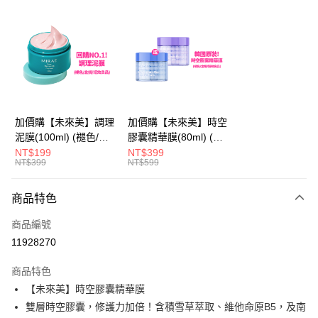
超商取貨付款
LINE Pay
Apple Pay
街口支付
悠遊付
加價購【未來美】調理
加價購【未來美】時空
泥膜(100ml) (褪色/盒
膠囊精華膜(80ml) (褪
AFTEE先享後付
損/短效良品)
色/盒損/短效良品)
NT$199
NT$399
相關說明
NT$399
NT$599
【關於「AFTEE先享後付」】
ATM付款
AFTEE先享後付是「在收到商品之後才付款」的支付方式。 讓您購物簡單
商品特色
便利好安心！
１．簡單：不需註冊會員、不需綁卡、不需儲值。
運送方式
商品編號
２．便利：只要手機號碼，簡訊認證，即可結帳。
３．安心：先確認商品／服務後，再付款。
11928270
全家取貨付款
每筆NT$100，滿NT$600(含以上)免運費
【「AFTEE先享後付」結帳流程】
商品特色
１．於結帳方式選擇「AFTEE先享後付」後，將跳轉至「AFTEE先享後付」
【未來美】時空膠囊精華膜
付款後全家取貨
結帳頁面，進行簡訊認證並確認金額後，即可完成結帳。
２．訂單成立數日內，您將收到繳費通知簡訊。
雙層時空膠囊，修護力加倍！含積雪草萃取、維他命原B5，及南
每筆NT$100，滿NT$600(含以上)免運費
３．收到繳費通知簡訊後14天內，點擊此簡訊中的連結，可透過四大超商／