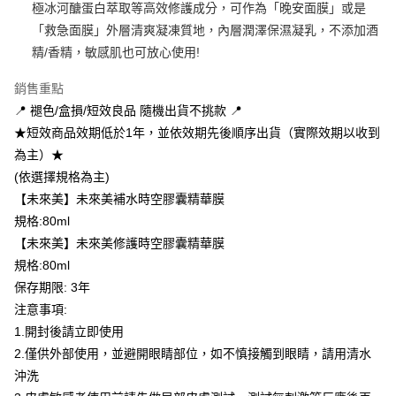
極冰河醣蛋白萃取等高效修護成分，可作為「晚安面膜」或是
ATM／網路銀行／等多元方式進行付款，方視為交易完成。
萊爾富取貨付款
※ 請注意：結帳手續完成當下不需立刻繳費，但若您需要取消訂單，請聯絡
「救急面膜」外層清爽凝凍質地，內層潤澤保濕凝乳，不添加酒
每筆NT$100，滿NT$600(含以上)免運費
購買商品的店家。未經商家同意取消之訂單仍視為有效，需透過AFTEE先享
精/香精，敏感肌也可放心使用!
後付繳納相關費用。
付款後萊爾富取貨
※ 交易是否成功請以「AFTEE先享後付 」之結帳頁面顯示為準，若有關於
銷售重點
是否繳費成功／繳費後需取消欲退款等相關疑問，請聯繫「AFTEE先享後付
每筆NT$100，滿NT$600(含以上)免運費
客戶支援中心」
https://netprotections.freshdesk.com/support/home
📍 褪色/盒損/短效良品 隨機出貨不挑款 📍
★短效商品效期低於1年，並依效期先後順序出貨（實際效期以收到
7-11取貨付款
【注意事項】
為主）★
１．透過由恩沛科技股份有限公司提供之「AFTEE先享後付」服務完成之交
每筆NT$100，滿NT$600(含以上)免運費
易，需依本服務之必要範圍內提供個人資料，並將交易相關給付款項請求債
(依選擇規格為主)
權轉讓予恩沛科技股份有限公司。
付款後7-11取貨
【未來美】未來美補水時空膠囊精華膜
２．關於個人資料處理事宜，請瀏覽以下網址：
每筆NT$100，滿NT$600(含以上)免運費
https://aftee.tw/terms/#terms3
規格:80ml
３．未成年的使用者請事先徵得法定代理人或監護人之同意方可使用
【未來美】未來美修護時空膠囊精華膜
宅配
「AFTEE先享後付」，若未經同意申辦者引起之損失，本公司不負相關責
規格:80ml
任。
每筆NT$100，滿NT$600(含以上)免運費
４．使用「AFTEE先享後付」時，將依據個別帳號之用戶狀況，依本公司即
保存期限: 3年
時審查核予不同之上限額度；若仍有額度不足之情形，本公司將視審查結果
宅配(離島)
注意事項:
請求用戶進行身份認證。
每筆NT$150，滿NT$1,500(含以上)免運費
1.開封後請立即使用
５．嚴禁一人註冊多個帳號或使用他人資訊註冊。若發現惡意使用之情形，
恩沛科技股份有限公司將有權停止該用戶之使用額度並採取法律行動。
2.僅供外部使用，並避開眼睛部位，如不慎接觸到眼睛，請用清水
海外配送
查看運費
沖洗
海外配送(馬來西亞_only西0804)
查看運費