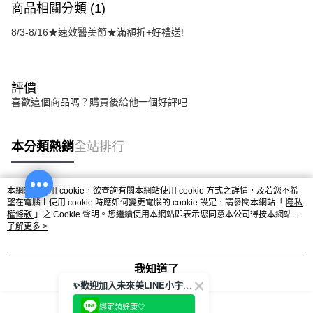
商品相關分類 (1)
8/3-8/16★速效醫美節★滿額折+好禮送!
評價
喜歡這個商品嗎？購買後給他一個好評吧
本分類熱銷
全站排行
本網站中使用 cookie，欲查詢有關本網站使用 cookie 方式之詳情，及若您不希
熱門標籤
望在電腦上使用 cookie 時應如何變更電腦的 cookie 設定，請參閱本網站「
隱私
權條款
」之 Cookie 聲明。您繼續使用本網站即表示您同意本公司得按本網站使
用條款之 Cookie 聲明使用 cookie。
了解更多 >
我知道了
✨歡迎加入未來美LINE小宇宙💫
綁定領好康🤍