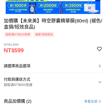
加價購【未來美】時空膠囊精華膜(80ml) (褪色/
盒損/短效良品)
超取滿NT$600免運
國家/地區配送
NT$1,580
NT$599
請選擇商品選項
付款與運送方式
超取滿NT$600免運
付款方式
信用卡一次付款
商品加價購 (2)
查看全部