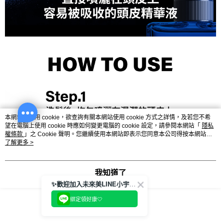
本網站中使用 cookie，欲查詢有關本網站使用 cookie 方式之詳情，及若您不希
望在電腦上使用 cookie 時應如何變更電腦的 cookie 設定，請參閱本網站「
隱私
權條款
」之 Cookie 聲明。您繼續使用本網站即表示您同意本公司得按本網站使
用條款之 Cookie 聲明使用 cookie。
了解更多 >
我知道了
✨歡迎加入未來美LINE小宇宙💫
綁定領好康🤍