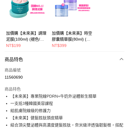
Apple Pay
街口支付
悠遊付
加價購【未來美】調理
加價購【未來美】時空
泥膜(100ml) (褪色/盒
膠囊精華膜(80ml) (褪
AFTEE先享後付
損/短效良品)
色/盒損/短效良品)
NT$199
NT$399
相關說明
【關於「AFTEE先享後付」】
ATM付款
商品特色
AFTEE先享後付是「在收到商品之後才付款」的支付方式。 讓您購物簡單
便利好安心！
商品編號
１．簡單：不需註冊會員、不需綁卡、不需儲值。
運送方式
２．便利：只要手機號碼，簡訊認證，即可結帳。
11560690
３．安心：先確認商品／服務後，再付款。
全家取貨付款
商品特色
每筆NT$100，滿NT$600(含以上)免運費
【「AFTEE先享後付」結帳流程】
【未來美】專業院線PDRN+牛奶外泌體新生精華
１．於結帳方式選擇「AFTEE先享後付」後，將跳轉至「AFTEE先享後付」
付款後全家取貨
結帳頁面，進行簡訊認證並確認金額後，即可完成結帳。
一支抵3種韓國美容課程
２．訂單成立數日內，您將收到繳費通知簡訊。
每筆NT$100，滿NT$600(含以上)免運費
給肌膚院線級的修護力
３．收到繳費通知簡訊後14天內，點擊此簡訊中的連結，可透過四大超商／
ATM／網路銀行／等多元方式進行付款，方視為交易完成。
【未來美】健髮胜肽頭皮精華
萊爾富取貨付款
※ 請注意：結帳手續完成當下不需立刻繳費，但若您需要取消訂單，請聯絡
結合頂尖雙泌體與高濃度健髮胜肽，奈米級滲透強韌髮根，搭配
每筆NT$100，滿NT$600(含以上)免運費
購買商品的店家。未經商家同意取消之訂單仍視為有效，需透過AFTEE先享