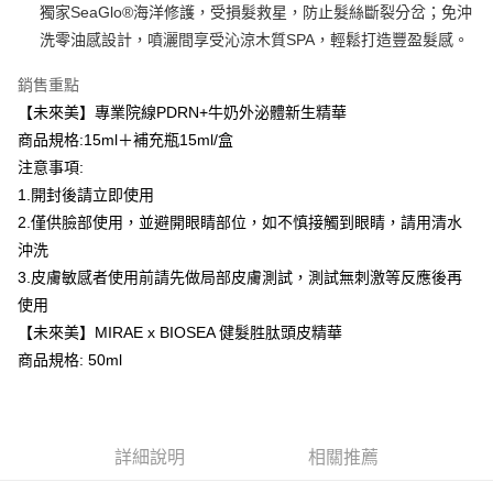
獨家SeaGlo®海洋修護，受損髮救星，防止髮絲斷裂分岔；免沖
後付繳納相關費用。
付款後萊爾富取貨
※ 交易是否成功請以「AFTEE先享後付 」之結帳頁面顯示為準，若有關於
洗零油感設計，噴灑間享受沁涼木質SPA，輕鬆打造豐盈髮感。
是否繳費成功／繳費後需取消欲退款等相關疑問，請聯繫「AFTEE先享後付
每筆NT$100，滿NT$600(含以上)免運費
客戶支援中心」
https://netprotections.freshdesk.com/support/home
銷售重點
7-11取貨付款
【未來美】專業院線PDRN+牛奶外泌體新生精華
【注意事項】
１．透過由恩沛科技股份有限公司提供之「AFTEE先享後付」服務完成之交
每筆NT$100，滿NT$600(含以上)免運費
商品規格:15ml＋補充瓶15ml/盒
易，需依本服務之必要範圍內提供個人資料，並將交易相關給付款項請求債
注意事項:
權轉讓予恩沛科技股份有限公司。
付款後7-11取貨
２．關於個人資料處理事宜，請瀏覽以下網址：
1.開封後請立即使用
每筆NT$100，滿NT$600(含以上)免運費
https://aftee.tw/terms/#terms3
2.僅供臉部使用，並避開眼睛部位，如不慎接觸到眼睛，請用清水
３．未成年的使用者請事先徵得法定代理人或監護人之同意方可使用
宅配
沖洗
「AFTEE先享後付」，若未經同意申辦者引起之損失，本公司不負相關責
任。
每筆NT$100，滿NT$600(含以上)免運費
3.皮膚敏感者使用前請先做局部皮膚測試，測試無刺激等反應後再
４．使用「AFTEE先享後付」時，將依據個別帳號之用戶狀況，依本公司即
使用
時審查核予不同之上限額度；若仍有額度不足之情形，本公司將視審查結果
宅配(離島)
請求用戶進行身份認證。
【未來美】MIRAE x BIOSEA 健髮胜肽頭皮精華
每筆NT$150，滿NT$1,500(含以上)免運費
５．嚴禁一人註冊多個帳號或使用他人資訊註冊。若發現惡意使用之情形，
商品規格: 50ml
恩沛科技股份有限公司將有權停止該用戶之使用額度並採取法律行動。
海外配送
查看運費
海外配送(馬來西亞_only西0804)
查看運費
詳細說明
相關推薦
海外配送(港澳)
查看運費