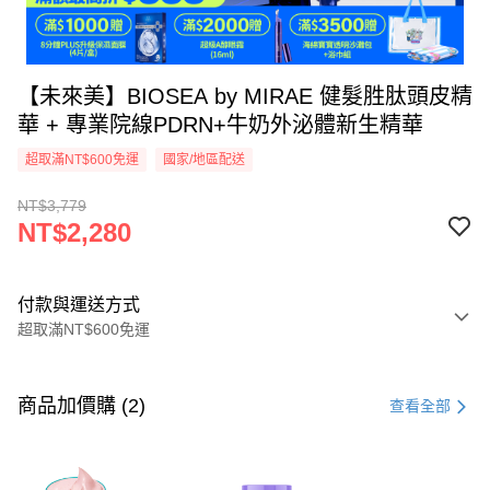
【未來美】BIOSEA by MIRAE 健髮胜肽頭皮精
華 + 專業院線PDRN+牛奶外泌體新生精華
超取滿NT$600免運
國家/地區配送
NT$3,779
NT$2,280
付款與運送方式
超取滿NT$600免運
付款方式
信用卡一次付款
商品加價購 (2)
查看全部
超商取貨付款
LINE Pay