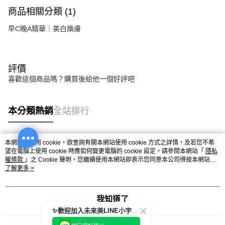
商品相關分類 (1)
早C晚A精華｜美白煥膚
評價
喜歡這個商品嗎？購買後給他一個好評吧
本分類熱銷
全站排行
本網站中使用 cookie，欲查詢有關本網站使用 cookie 方式之詳情，及若您不希
熱門標籤
望在電腦上使用 cookie 時應如何變更電腦的 cookie 設定，請參閱本網站「
隱私
權條款
」之 Cookie 聲明。您繼續使用本網站即表示您同意本公司得按本網站使
用條款之 Cookie 聲明使用 cookie。
了解更多 >
我知道了
✨歡迎加入未來美LINE小宇宙💫