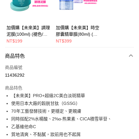
Apple Pay
街口支付
悠遊付
加價購【未來美】調理
加價購【未來美】時空
泥膜(100ml) (褪色/盒
膠囊精華膜(80ml) (褪
AFTEE先享後付
損/短效良品)
色/盒損/短效良品)
NT$199
NT$399
相關說明
【關於「AFTEE先享後付」】
ATM付款
商品特色
AFTEE先享後付是「在收到商品之後才付款」的支付方式。 讓您購物簡單
便利好安心！
商品編號
１．簡單：不需註冊會員、不需綁卡、不需儲值。
運送方式
２．便利：只要手機號碼，簡訊認證，即可結帳。
11436292
３．安心：先確認商品／服務後，再付款。
全家取貨付款
商品特色
每筆NT$100，滿NT$600(含以上)免運費
【「AFTEE先享後付」結帳流程】
【未來美】PRO+超級2C美白淡斑精華
１．於結帳方式選擇「AFTEE先享後付」後，將跳轉至「AFTEE先享後付」
付款後全家取貨
結帳頁面，進行簡訊認證並確認金額後，即可完成結帳。
使用日本大廠的穀胱甘肽（GSSG）
２．訂單成立數日內，您將收到繳費通知簡訊。
每筆NT$100，滿NT$600(含以上)免運費
70年工藝發酵技術，更穩定、更親膚
３．收到繳費通知簡訊後14天內，點擊此簡訊中的連結，可透過四大超商／
ATM／網路銀行／等多元方式進行付款，方視為交易完成。
同時搭配2%水楊酸、2%α-熊果素、CICA積雪草苷、
萊爾富取貨付款
※ 請注意：結帳手續完成當下不需立刻繳費，但若您需要取消訂單，請聯絡
乙基維他命C
每筆NT$100，滿NT$600(含以上)免運費
購買商品的店家。未經商家同意取消之訂單仍視為有效，需透過AFTEE先享
質地清爽、不黏膩，妝前用也不起屑
後付繳納相關費用。