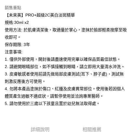
付款後萊爾富取貨
※ 交易是否成功請以「AFTEE先享後付 」之結帳頁面顯示為準，若有關於
是否繳費成功／繳費後需取消欲退款等相關疑問，請聯繫「AFTEE先享後付
銷售重點
每筆NT$100，滿NT$600(含以上)免運費
客戶支援中心」
https://netprotections.freshdesk.com/support/home
【未來美】PRO+超級2C美白淡斑精華
7-11取貨付款
規格:30ml x2
【注意事項】
１．透過由恩沛科技股份有限公司提供之「AFTEE先享後付」服務完成之交
每筆NT$100，滿NT$600(含以上)免運費
使用方法: 於肌膚清潔後，取適量於掌心，塗抹於臉部輕柔按摩至吸
易，需依本服務之必要範圍內提供個人資料，並將交易相關給付款項請求債
收即可。
權轉讓予恩沛科技股份有限公司。
付款後7-11取貨
２．關於個人資料處理事宜，請瀏覽以下網址：
保存期限: 3年
每筆NT$100，滿NT$600(含以上)免運費
https://aftee.tw/terms/#terms3
注意事項:
３．未成年的使用者請事先徵得法定代理人或監護人之同意方可使用
宅配
1. 僅供外部使用，開封後請盡速使用完畢以確保品質最佳狀態。
「AFTEE先享後付」，若未經同意申辦者引起之損失，本公司不負相關責
任。
每筆NT$100，滿NT$600(含以上)免運費
2. 請避開眼睛部位，如不慎接觸到眼睛，請立即用大量清水沖洗。
４．使用「AFTEE先享後付」時，將依據個別帳號之用戶狀況，依本公司即
3. 皮膚敏感者使用前請先做局部皮膚測試(耳下、脖子處)，測試無
時審查核予不同之上限額度；若仍有額度不足之情形，本公司將視審查結果
宅配(離島)
請求用戶進行身份認證。
刺激反應後方可使用。
每筆NT$150，滿NT$1,500(含以上)免運費
５．嚴禁一人註冊多個帳號或使用他人資訊註冊。若發現惡意使用之情形，
4. 勿將本產品塗抹於傷口、紅腫及皮膚異常部位。使用後若因個人
恩沛科技股份有限公司將有權停止該用戶之使用額度並採取法律行動。
海外配送
查看運費
體質產生過敏不適症狀，請暫停使用並洽詢專業醫師。
5. 請勿使用於三歲以下孩童且置於幼兒無法取得處。
海外配送(馬來西亞_only西0804)
查看運費
海外配送(港澳)
查看運費
詳細說明
相關推薦