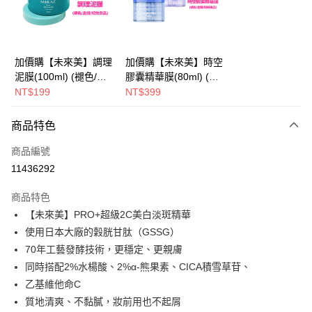
Apple Pay
街口支付
悠遊付
加價購【未來美】調理
加價購【未來美】時空
泥膜(100ml) (褪色/盒
膠囊精華膜(80ml) (褪
AFTEE先享後付
損/短效良品)
色/盒損/短效良品)
NT$199
NT$399
相關說明
【關於「AFTEE先享後付」】
ATM付款
商品特色
AFTEE先享後付是「在收到商品之後才付款」的支付方式。 讓您購物簡單
便利好安心！
商品編號
１．簡單：不需註冊會員、不需綁卡、不需儲值。
運送方式
２．便利：只要手機號碼，簡訊認證，即可結帳。
11436292
３．安心：先確認商品／服務後，再付款。
全家取貨付款
商品特色
每筆NT$100，滿NT$600(含以上)免運費
【「AFTEE先享後付」結帳流程】
【未來美】PRO+超級2C美白淡斑精華
１．於結帳方式選擇「AFTEE先享後付」後，將跳轉至「AFTEE先享後付」
付款後全家取貨
結帳頁面，進行簡訊認證並確認金額後，即可完成結帳。
使用日本大廠的穀胱甘肽（GSSG）
２．訂單成立數日內，您將收到繳費通知簡訊。
每筆NT$100，滿NT$600(含以上)免運費
70年工藝發酵技術，更穩定、更親膚
３．收到繳費通知簡訊後14天內，點擊此簡訊中的連結，可透過四大超商／
ATM／網路銀行／等多元方式進行付款，方視為交易完成。
同時搭配2%水楊酸、2%α-熊果素、CICA積雪草苷、
萊爾富取貨付款
※ 請注意：結帳手續完成當下不需立刻繳費，但若您需要取消訂單，請聯絡
乙基維他命C
每筆NT$100，滿NT$600(含以上)免運費
購買商品的店家。未經商家同意取消之訂單仍視為有效，需透過AFTEE先享
質地清爽、不黏膩，妝前用也不起屑
後付繳納相關費用。