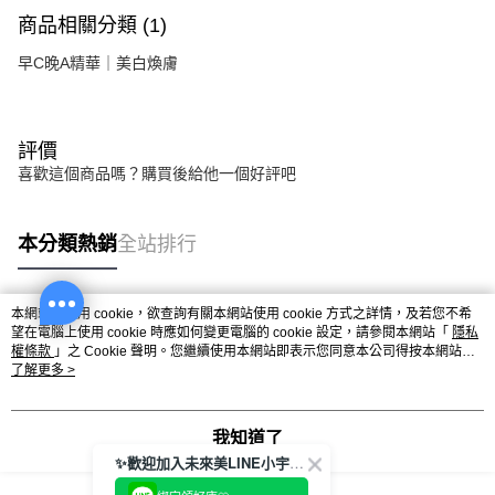
商品相關分類 (1)
早C晚A精華｜美白煥膚
評價
喜歡這個商品嗎？購買後給他一個好評吧
本分類熱銷
全站排行
本網站中使用 cookie，欲查詢有關本網站使用 cookie 方式之詳情，及若您不希
熱門標籤
望在電腦上使用 cookie 時應如何變更電腦的 cookie 設定，請參閱本網站「
隱私
權條款
」之 Cookie 聲明。您繼續使用本網站即表示您同意本公司得按本網站使
用條款之 Cookie 聲明使用 cookie。
了解更多 >
我知道了
✨歡迎加入未來美LINE小宇宙💫