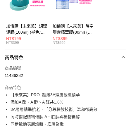
Apple Pay
街口支付
悠遊付
加價購【未來美】調理
加價購【未來美】時空
泥膜(100ml) (褪色/盒
膠囊精華膜(80ml) (褪
AFTEE先享後付
損/短效良品)
色/盒損/短效良品)
NT$199
NT$399
相關說明
NT$399
NT$599
【關於「AFTEE先享後付」】
ATM付款
AFTEE先享後付是「在收到商品之後才付款」的支付方式。 讓您購物簡單
商品特色
便利好安心！
１．簡單：不需註冊會員、不需綁卡、不需儲值。
運送方式
商品編號
２．便利：只要手機號碼，簡訊認證，即可結帳。
３．安心：先確認商品／服務後，再付款。
11436282
全家取貨付款
每筆NT$100，滿NT$600(含以上)免運費
【「AFTEE先享後付」結帳流程】
商品特色
１．於結帳方式選擇「AFTEE先享後付」後，將跳轉至「AFTEE先享後付」
【未來美】PRO+超級3A煥膚緊緻精華
付款後全家取貨
結帳頁面，進行簡訊認證並確認金額後，即可完成結帳。
２．訂單成立數日內，您將收到繳費通知簡訊。
添加A 酯、A 醇、A 醛共1.6%
每筆NT$100，滿NT$600(含以上)免運費
３．收到繳費通知簡訊後14天內，點擊此簡訊中的連結，可透過四大超商／
3A層層精準抗老，「分段釋放技術」溫和卻高效
ATM／網路銀行／等多元方式進行付款，方視為交易完成。
萊爾富取貨付款
※ 請注意：結帳手續完成當下不需立刻繳費，但若您需要取消訂單，請聯絡
同時搭配植物環肽 A、胜肽與植物甾醇
每筆NT$100，滿NT$600(含以上)免運費
購買商品的店家。未經商家同意取消之訂單仍視為有效，需透過AFTEE先享
同步啟動表層煥新、底層緊緻
後付繳納相關費用。