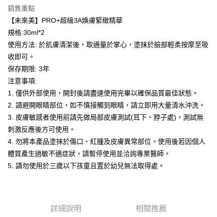
付款後萊爾富取貨
※ 交易是否成功請以「AFTEE先享後付 」之結帳頁面顯示為準，若有關於
銷售重點
是否繳費成功／繳費後需取消欲退款等相關疑問，請聯繫「AFTEE先享後付
每筆NT$100，滿NT$600(含以上)免運費
客戶支援中心」
https://netprotections.freshdesk.com/support/home
【未來美】PRO+超級3A煥膚緊緻精華
規格:30ml*2
7-11取貨付款
【注意事項】
使用方法: 於肌膚清潔後，取適量於掌心，塗抹於臉部輕柔按摩至吸
１．透過由恩沛科技股份有限公司提供之「AFTEE先享後付」服務完成之交
每筆NT$100，滿NT$600(含以上)免運費
易，需依本服務之必要範圍內提供個人資料，並將交易相關給付款項請求債
收即可。
權轉讓予恩沛科技股份有限公司。
付款後7-11取貨
保存期限: 3年
２．關於個人資料處理事宜，請瀏覽以下網址：
每筆NT$100，滿NT$600(含以上)免運費
https://aftee.tw/terms/#terms3
注意事項:
３．未成年的使用者請事先徵得法定代理人或監護人之同意方可使用
1. 僅供外部使用，開封後請盡速使用完畢以確保品質最佳狀態。
宅配
「AFTEE先享後付」，若未經同意申辦者引起之損失，本公司不負相關責
2. 請避開眼睛部位，如不慎接觸到眼睛，請立即用大量清水沖洗。
任。
每筆NT$100，滿NT$600(含以上)免運費
４．使用「AFTEE先享後付」時，將依據個別帳號之用戶狀況，依本公司即
3. 皮膚敏感者使用前請先做局部皮膚測試(耳下、脖子處)，測試無
時審查核予不同之上限額度；若仍有額度不足之情形，本公司將視審查結果
宅配(離島)
刺激反應後方可使用。
請求用戶進行身份認證。
每筆NT$150，滿NT$1,500(含以上)免運費
4. 勿將本產品塗抹於傷口、紅腫及皮膚異常部位。使用後若因個人
５．嚴禁一人註冊多個帳號或使用他人資訊註冊。若發現惡意使用之情形，
恩沛科技股份有限公司將有權停止該用戶之使用額度並採取法律行動。
體質產生過敏不適症狀，請暫停使用並洽詢專業醫師。
海外配送
查看運費
5. 請勿使用於三歲以下孩童且置於幼兒無法取得處。
海外配送(馬來西亞_only西0804)
查看運費
海外配送(港澳)
查看運費
詳細說明
相關推薦