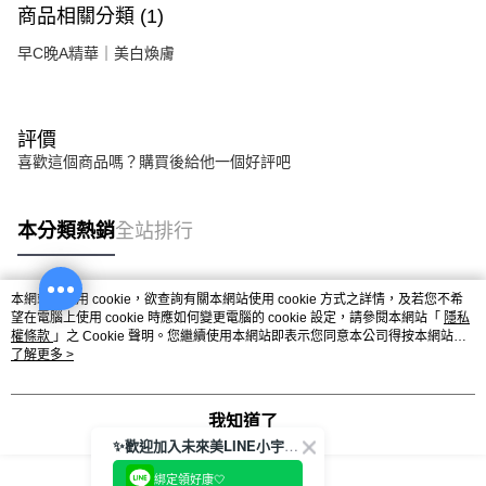
商品相關分類 (1)
早C晚A精華｜美白煥膚
評價
喜歡這個商品嗎？購買後給他一個好評吧
本分類熱銷
全站排行
本網站中使用 cookie，欲查詢有關本網站使用 cookie 方式之詳情，及若您不希
熱門標籤
望在電腦上使用 cookie 時應如何變更電腦的 cookie 設定，請參閱本網站「
隱私
權條款
」之 Cookie 聲明。您繼續使用本網站即表示您同意本公司得按本網站使
用條款之 Cookie 聲明使用 cookie。
了解更多 >
我知道了
✨歡迎加入未來美LINE小宇宙💫
綁定領好康🤍