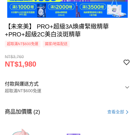
【未來美】 PRO+超級3A煥膚緊緻精華
+PRO+超級2C美白淡斑精華
超取滿NT$600免運
國家/地區配送
NT$3,760
NT$1,980
付款與運送方式
超取滿NT$600免運
付款方式
信用卡一次付款
商品加價購 (2)
查看全部
超商取貨付款
LINE Pay