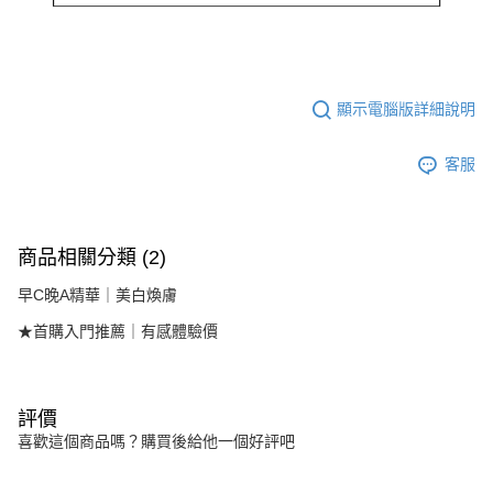
顯示電腦版詳細說明
客服
商品相關分類 (2)
早C晚A精華｜美白煥膚
★首購入門推薦｜有感體驗價
評價
喜歡這個商品嗎？購買後給他一個好評吧