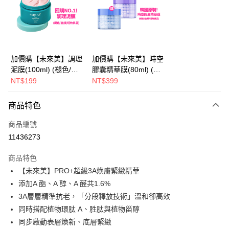
Apple Pay
街口支付
悠遊付
加價購【未來美】調理
加價購【未來美】時空
泥膜(100ml) (褪色/盒
膠囊精華膜(80ml) (褪
AFTEE先享後付
損/短效良品)
色/盒損/短效良品)
NT$199
NT$399
相關說明
【關於「AFTEE先享後付」】
ATM付款
商品特色
AFTEE先享後付是「在收到商品之後才付款」的支付方式。 讓您購物簡單
便利好安心！
商品編號
１．簡單：不需註冊會員、不需綁卡、不需儲值。
運送方式
２．便利：只要手機號碼，簡訊認證，即可結帳。
11436273
３．安心：先確認商品／服務後，再付款。
全家取貨付款
商品特色
每筆NT$100，滿NT$600(含以上)免運費
【「AFTEE先享後付」結帳流程】
【未來美】PRO+超級3A煥膚緊緻精華
１．於結帳方式選擇「AFTEE先享後付」後，將跳轉至「AFTEE先享後付」
付款後全家取貨
結帳頁面，進行簡訊認證並確認金額後，即可完成結帳。
添加A 酯、A 醇、A 醛共1.6%
２．訂單成立數日內，您將收到繳費通知簡訊。
每筆NT$100，滿NT$600(含以上)免運費
3A層層精準抗老，「分段釋放技術」溫和卻高效
３．收到繳費通知簡訊後14天內，點擊此簡訊中的連結，可透過四大超商／
ATM／網路銀行／等多元方式進行付款，方視為交易完成。
同時搭配植物環肽 A、胜肽與植物甾醇
萊爾富取貨付款
※ 請注意：結帳手續完成當下不需立刻繳費，但若您需要取消訂單，請聯絡
同步啟動表層煥新、底層緊緻
每筆NT$100，滿NT$600(含以上)免運費
購買商品的店家。未經商家同意取消之訂單仍視為有效，需透過AFTEE先享