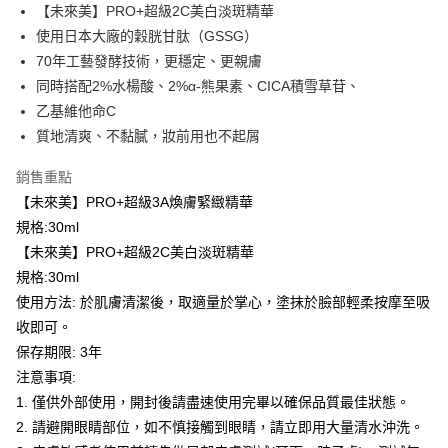
【未來美】PRO+超級2C美白淡斑精華
後付繳納相關費用。
付款後萊爾富取貨
※ 交易是否成功請以「AFTEE先享後付 」之結帳頁面顯示為準，若有關於
使用日本大廠的穀胱甘肽（GSSG）
是否繳費成功／繳費後需取消欲退款等相關疑問，請聯繫「AFTEE先享後付
每筆NT$100，滿NT$600(含以上)免運費
70年工藝發酵技術，更穩定、更親膚
客戶支援中心」
https://netprotections.freshdesk.com/support/home
同時搭配2%水楊酸、2%α-熊果素、CICA積雪草苷、
7-11取貨付款
【注意事項】
乙基維他命C
１．透過由恩沛科技股份有限公司提供之「AFTEE先享後付」服務完成之交
每筆NT$100，滿NT$600(含以上)免運費
質地清爽、不黏膩，妝前用也不起屑
易，需依本服務之必要範圍內提供個人資料，並將交易相關給付款項請求債
權轉讓予恩沛科技股份有限公司。
付款後7-11取貨
２．關於個人資料處理事宜，請瀏覽以下網址：
銷售重點
每筆NT$100，滿NT$600(含以上)免運費
https://aftee.tw/terms/#terms3
【未來美】PRO+超級3A煥膚緊緻精華
３．未成年的使用者請事先徵得法定代理人或監護人之同意方可使用
宅配
規格:30ml
「AFTEE先享後付」，若未經同意申辦者引起之損失，本公司不負相關責
任。
每筆NT$100，滿NT$600(含以上)免運費
【未來美】PRO+超級2C美白淡斑精華
４．使用「AFTEE先享後付」時，將依據個別帳號之用戶狀況，依本公司即
規格:30ml
時審查核予不同之上限額度；若仍有額度不足之情形，本公司將視審查結果
宅配(離島)
請求用戶進行身份認證。
使用方法: 於肌膚清潔後，取適量於掌心，塗抹於臉部輕柔按摩至吸
每筆NT$150，滿NT$1,500(含以上)免運費
５．嚴禁一人註冊多個帳號或使用他人資訊註冊。若發現惡意使用之情形，
收即可。
恩沛科技股份有限公司將有權停止該用戶之使用額度並採取法律行動。
海外配送
查看運費
保存期限: 3年
注意事項:
海外配送(馬來西亞_only西0804)
查看運費
1. 僅供外部使用，開封後請盡速使用完畢以確保品質最佳狀態。
海外配送(港澳)
查看運費
2. 請避開眼睛部位，如不慎接觸到眼睛，請立即用大量清水沖洗。