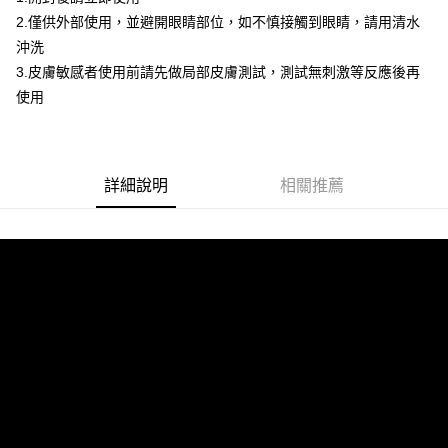
海外配送(馬來西亞_only西0804)
查看運費
2.僅供外部使用，並避開眼睛部位，如不慎接觸到眼睛，請用清水
沖洗
海外配送(港澳)
查看運費
3.皮膚敏感者使用前請先做局部皮膚測試，測試無刺激等反應後再
使用
詳細說明
相關推薦