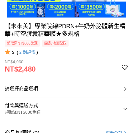
【未來美】專業院線PDRN+牛奶外泌體新生精
華+時空膠囊精華膜★多規格
超取滿NT$600免運
國家/地區配送
5
(
2
則評價
)
NT$4,060
NT$2,480
請選擇商品選項
付款與運送方式
超取滿NT$600免運
付款方式
信用卡一次付款