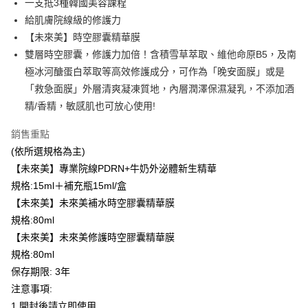
一支抵3種韓國美容課程
每筆NT$100，滿NT$600(含以上)免運費
３．收到繳費通知簡訊後14天內，點擊此簡訊中的連結，可透過四大超商／
給肌膚院線級的修護力
ATM／網路銀行／等多元方式進行付款，方視為交易完成。
萊爾富取貨付款
※ 請注意：結帳手續完成當下不需立刻繳費，但若您需要取消訂單，請聯絡
【未來美】時空膠囊精華膜
每筆NT$100，滿NT$600(含以上)免運費
購買商品的店家。未經商家同意取消之訂單仍視為有效，需透過AFTEE先享
雙層時空膠囊，修護力加倍！含積雪草萃取、維他命原B5，及南
後付繳納相關費用。
極冰河醣蛋白萃取等高效修護成分，可作為「晚安面膜」或是
付款後萊爾富取貨
※ 交易是否成功請以「AFTEE先享後付 」之結帳頁面顯示為準，若有關於
是否繳費成功／繳費後需取消欲退款等相關疑問，請聯繫「AFTEE先享後付
「救急面膜」外層清爽凝凍質地，內層潤澤保濕凝乳，不添加酒
每筆NT$100，滿NT$600(含以上)免運費
客戶支援中心」
https://netprotections.freshdesk.com/support/home
精/香精，敏感肌也可放心使用!
7-11取貨付款
【注意事項】
銷售重點
１．透過由恩沛科技股份有限公司提供之「AFTEE先享後付」服務完成之交
每筆NT$100，滿NT$600(含以上)免運費
易，需依本服務之必要範圍內提供個人資料，並將交易相關給付款項請求債
(依所選規格為主)
權轉讓予恩沛科技股份有限公司。
付款後7-11取貨
【未來美】專業院線PDRN+牛奶外泌體新生精華
２．關於個人資料處理事宜，請瀏覽以下網址：
每筆NT$100，滿NT$600(含以上)免運費
https://aftee.tw/terms/#terms3
規格:15ml＋補充瓶15ml/盒
３．未成年的使用者請事先徵得法定代理人或監護人之同意方可使用
【未來美】未來美補水時空膠囊精華膜
宅配
「AFTEE先享後付」，若未經同意申辦者引起之損失，本公司不負相關責
規格:80ml
任。
每筆NT$100，滿NT$600(含以上)免運費
４．使用「AFTEE先享後付」時，將依據個別帳號之用戶狀況，依本公司即
【未來美】未來美修護時空膠囊精華膜
時審查核予不同之上限額度；若仍有額度不足之情形，本公司將視審查結果
宅配(離島)
規格:80ml
請求用戶進行身份認證。
每筆NT$150，滿NT$1,500(含以上)免運費
保存期限: 3年
５．嚴禁一人註冊多個帳號或使用他人資訊註冊。若發現惡意使用之情形，
恩沛科技股份有限公司將有權停止該用戶之使用額度並採取法律行動。
注意事項:
海外配送
查看運費
1.開封後請立即使用