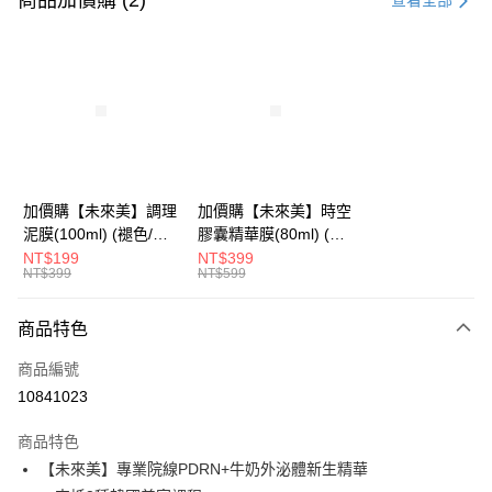
商品加價購 (2)
查看全部
超商取貨付款
LINE Pay
Apple Pay
街口支付
悠遊付
加價購【未來美】調理
加價購【未來美】時空
泥膜(100ml) (褪色/盒
膠囊精華膜(80ml) (褪
AFTEE先享後付
損/短效良品)
色/盒損/短效良品)
NT$199
NT$399
相關說明
NT$399
NT$599
【關於「AFTEE先享後付」】
ATM付款
AFTEE先享後付是「在收到商品之後才付款」的支付方式。 讓您購物簡單
商品特色
便利好安心！
１．簡單：不需註冊會員、不需綁卡、不需儲值。
運送方式
商品編號
２．便利：只要手機號碼，簡訊認證，即可結帳。
３．安心：先確認商品／服務後，再付款。
10841023
全家取貨付款
每筆NT$100，滿NT$600(含以上)免運費
【「AFTEE先享後付」結帳流程】
商品特色
１．於結帳方式選擇「AFTEE先享後付」後，將跳轉至「AFTEE先享後付」
【未來美】專業院線PDRN+牛奶外泌體新生精華
付款後全家取貨
結帳頁面，進行簡訊認證並確認金額後，即可完成結帳。
２．訂單成立數日內，您將收到繳費通知簡訊。