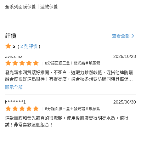
全系列面膜保養｜速效保養
評價
查看全部
5
(
2
則評價
)
avis.c.nz
2025/10/28
|
8分鐘面膜三盒＋發光霜＃煥顏紫
發光霜水潤質感好推開，不死白，遮瑕力雖然較低，混搭他牌防曬
融合度很好這點很棒！有提亮度，適合秋冬想要防曬同時具備保濕
感的肌膚。面膜保濕度效果很不錯！
顯示全部
h**********1
2025/06/30
|
8分鐘面膜三盒＋發光霜＃煥顏紫
這款面膜和發光霜真的很驚艷，使用後肌膚變得明亮水嫩，值得一
試！非常喜歡這個組合！