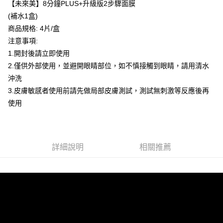
海外配送
查看運費
【未來美】8分鐘PLUS+升級版2步驟面膜
(補水1盒)
海外配送(馬來西亞_only西0804)
查看運費
商品規格: 4片/盒
海外配送(港澳)
查看運費
注意事項:
1.開封後請立即使用
2.僅供外部使用，並避開眼睛部位，如不慎接觸到眼睛，請用清水
沖洗
3.皮膚敏感者使用前請先做局部皮膚測試，測試無刺激等反應後再
使用
詳細說明
相關推薦