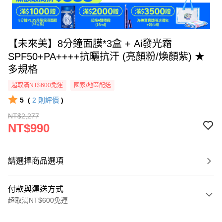
【未來美】8分鐘面膜*3盒 + Ai發光霜
SPF50+PA++++抗曬抗汗 (亮顏粉/煥顏紫) ★
多規格
超取滿NT$600免運
國家/地區配送
5
(
2
則評價
)
NT$2,277
NT$990
請選擇商品選項
付款與運送方式
超取滿NT$600免運
付款方式