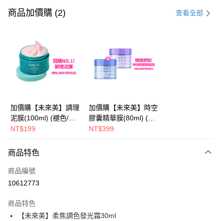
信用卡一次付款
商品加價購 (2)
查看全部
超商取貨付款
LINE Pay
Apple Pay
街口支付
悠遊付
加價購【未來美】調理
加價購【未來美】時空
泥膜(100ml) (褪色/盒
膠囊精華膜(80ml) (褪
AFTEE先享後付
損/短效良品)
色/盒損/短效良品)
NT$199
NT$399
相關說明
【關於「AFTEE先享後付」】
ATM付款
商品特色
AFTEE先享後付是「在收到商品之後才付款」的支付方式。 讓您購物簡單
便利好安心！
商品編號
１．簡單：不需註冊會員、不需綁卡、不需儲值。
運送方式
２．便利：只要手機號碼，簡訊認證，即可結帳。
10612773
３．安心：先確認商品／服務後，再付款。
全家取貨付款
商品特色
每筆NT$100，滿NT$600(含以上)免運費
【「AFTEE先享後付」結帳流程】
【未來美】柔焦調色發光霜30ml
１．於結帳方式選擇「AFTEE先享後付」後，將跳轉至「AFTEE先享後付」