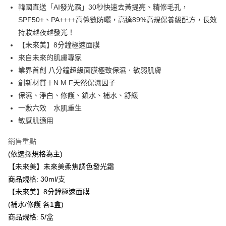
付款後全家取貨
結帳頁面，進行簡訊認證並確認金額後，即可完成結帳。
韓國直送「AI發光霜」30秒快速去黃提亮、精修毛孔，
２．訂單成立數日內，您將收到繳費通知簡訊。
每筆NT$100，滿NT$600(含以上)免運費
SPF50+、PA++++高係數防曬，高達89%高規保養級配方，長效
３．收到繳費通知簡訊後14天內，點擊此簡訊中的連結，可透過四大超商／
ATM／網路銀行／等多元方式進行付款，方視為交易完成。
持妝越夜越發光！
萊爾富取貨付款
※ 請注意：結帳手續完成當下不需立刻繳費，但若您需要取消訂單，請聯絡
【未來美】8分鐘極速面膜
每筆NT$100，滿NT$600(含以上)免運費
購買商品的店家。未經商家同意取消之訂單仍視為有效，需透過AFTEE先享
來自未來的肌膚專家
後付繳納相關費用。
付款後萊爾富取貨
※ 交易是否成功請以「AFTEE先享後付 」之結帳頁面顯示為準，若有關於
業界首創 八分鐘超級面膜極致保濕．敏弱肌膚
是否繳費成功／繳費後需取消欲退款等相關疑問，請聯繫「AFTEE先享後付
每筆NT$100，滿NT$600(含以上)免運費
創新材質＋N.M.F天然保濕因子
客戶支援中心」
https://netprotections.freshdesk.com/support/home
保濕、淨白、修護、鎖水、補水、舒緩
7-11取貨付款
【注意事項】
一敷六效 水肌重生
１．透過由恩沛科技股份有限公司提供之「AFTEE先享後付」服務完成之交
每筆NT$100，滿NT$600(含以上)免運費
敏感肌適用
易，需依本服務之必要範圍內提供個人資料，並將交易相關給付款項請求債
權轉讓予恩沛科技股份有限公司。
付款後7-11取貨
２．關於個人資料處理事宜，請瀏覽以下網址：
銷售重點
每筆NT$100，滿NT$600(含以上)免運費
https://aftee.tw/terms/#terms3
(依選擇規格為主)
３．未成年的使用者請事先徵得法定代理人或監護人之同意方可使用
宅配
【未來美】未來美柔焦調色發光霜
「AFTEE先享後付」，若未經同意申辦者引起之損失，本公司不負相關責
任。
每筆NT$100，滿NT$600(含以上)免運費
商品規格: 30ml/支
４．使用「AFTEE先享後付」時，將依據個別帳號之用戶狀況，依本公司即
【未來美】8分鐘極速面膜
時審查核予不同之上限額度；若仍有額度不足之情形，本公司將視審查結果
宅配(離島)
請求用戶進行身份認證。
(補水/修護 各1盒)
每筆NT$150，滿NT$1,500(含以上)免運費
５．嚴禁一人註冊多個帳號或使用他人資訊註冊。若發現惡意使用之情形，
商品規格: 5/盒
恩沛科技股份有限公司將有權停止該用戶之使用額度並採取法律行動。