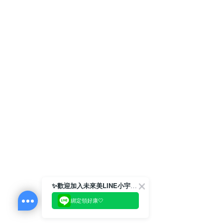
✨歡迎加入未來美LINE小宇宙💫
綁定領好康🤍