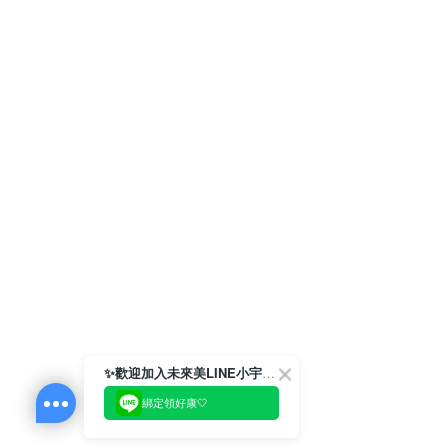
✨歡迎加入未來美LINE小宇宙💫
綁定領好康🤍