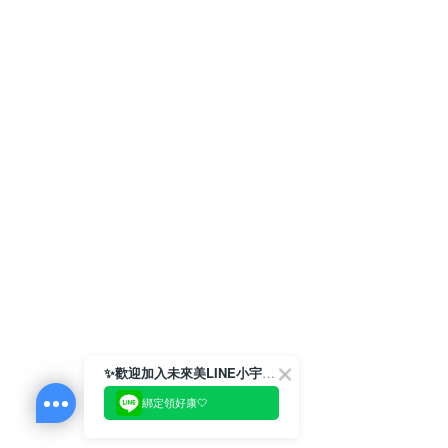
✨歡迎加入未來美LINE小宇宙💫
綁定領好康🤍