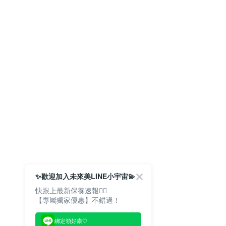
✨歡迎加入未來美LINE小宇宙💫
快跟上最新保養速報🙋‍♀️
【專屬獨家優惠】不錯過！
綁定領好康🤍