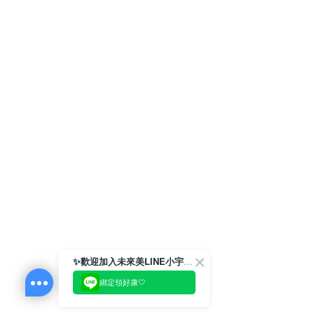
✨歡迎加入未來美LINE小宇宙💫
綁定領好康🤍