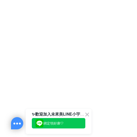
✨歡迎加入未來美LINE小宇宙💫
綁定領好康🤍