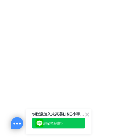
✨歡迎加入未來美LINE小宇宙💫
綁定領好康🤍