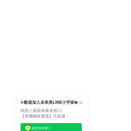
✨歡迎加入未來美LINE小宇宙💫
快跟上最新保養速報🙋‍♀️
【專屬獨家優惠】不錯過！
綁定領好康🤍