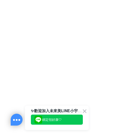
✨歡迎加入未來美LINE小宇宙💫
綁定領好康🤍