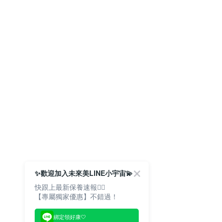
✨歡迎加入未來美LINE小宇宙💫
快跟上最新保養速報🙋‍♀️
【專屬獨家優惠】不錯過！
綁定領好康🤍