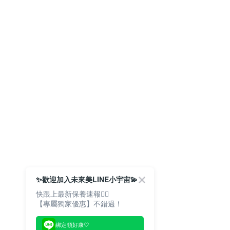
✨歡迎加入未來美LINE小宇宙💫
快跟上最新保養速報🙋‍♀️
【專屬獨家優惠】不錯過！
綁定領好康🤍