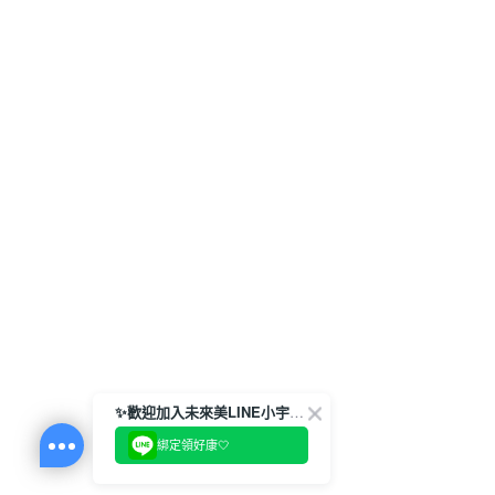
✨歡迎加入未來美LINE小宇宙💫
綁定領好康🤍