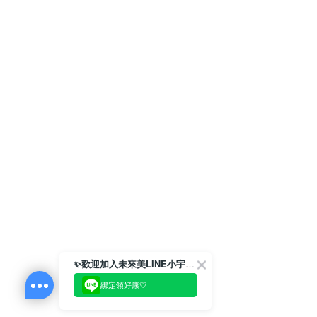
✨歡迎加入未來美LINE小宇宙💫
綁定領好康🤍