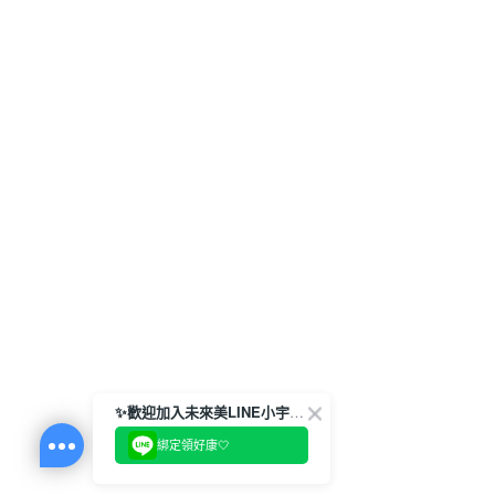
✨歡迎加入未來美LINE小宇宙💫
綁定領好康🤍