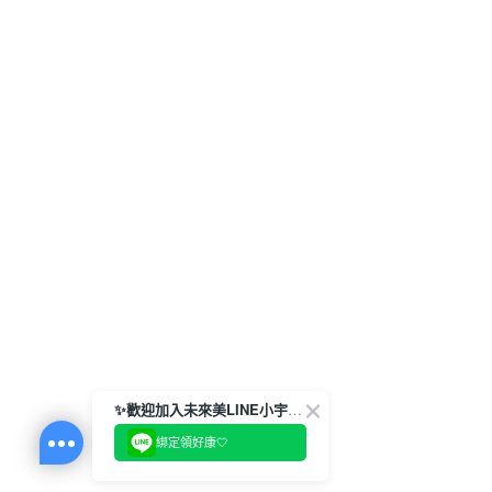
✨歡迎加入未來美LINE小宇宙💫
綁定領好康🤍