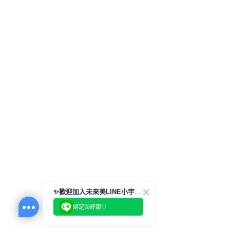
✨歡迎加入未來美LINE小宇宙💫
綁定領好康🤍