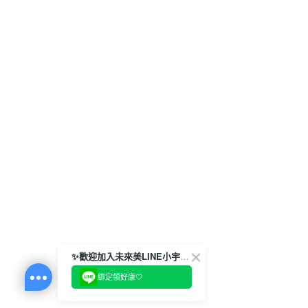
✨歡迎加入未來美LINE小宇宙💫
綁定領好康🤍