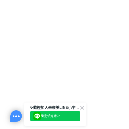
✨歡迎加入未來美LINE小宇宙💫
綁定領好康🤍