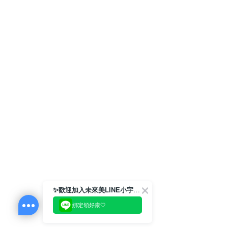
✨歡迎加入未來美LINE小宇宙💫
綁定領好康🤍