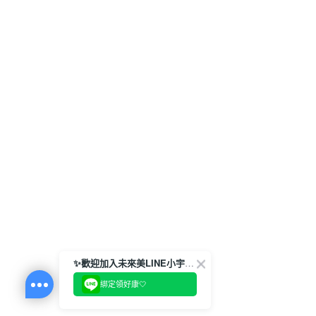
✨歡迎加入未來美LINE小宇宙💫
綁定領好康🤍