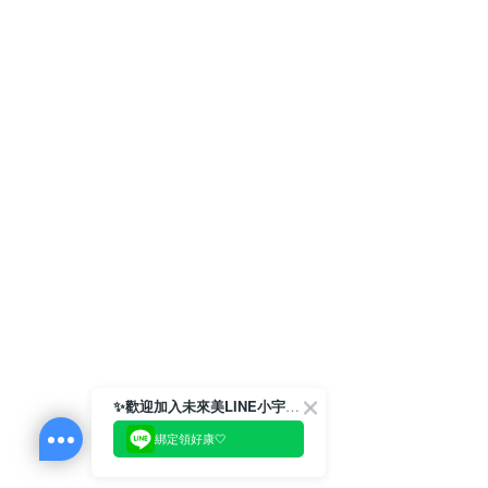
✨歡迎加入未來美LINE小宇宙💫
綁定領好康🤍