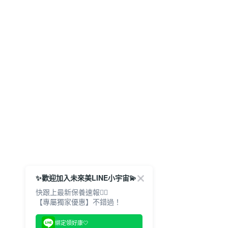
✨歡迎加入未來美LINE小宇宙💫
快跟上最新保養速報🙋‍♀️
【專屬獨家優惠】不錯過！
綁定領好康🤍