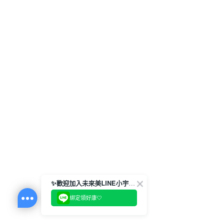
✨歡迎加入未來美LINE小宇宙💫
綁定領好康🤍