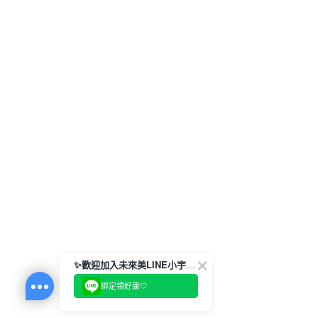
✨歡迎加入未來美LINE小宇宙💫
綁定領好康🤍