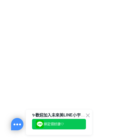
✨歡迎加入未來美LINE小宇宙💫
綁定領好康🤍