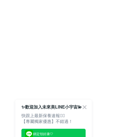
✨歡迎加入未來美LINE小宇宙💫
快跟上最新保養速報🙋‍♀️
【專屬獨家優惠】不錯過！
綁定領好康🤍