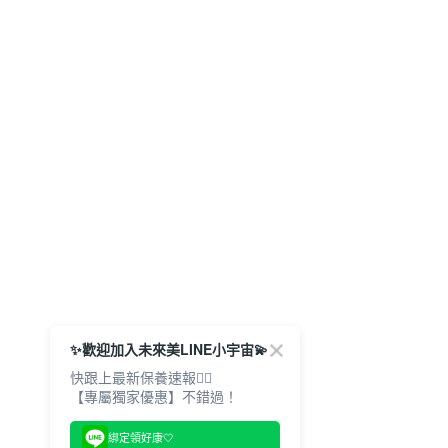
✨歡迎加入未來美LINE小宇宙💫
快跟上最新保養速報🙋‍♀️
【專屬獨家優惠】不錯過！
綁定領好康🤍