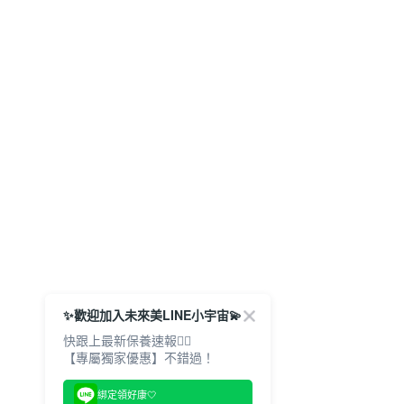
✨歡迎加入未來美LINE小宇宙💫
快跟上最新保養速報🙋‍♀️
【專屬獨家優惠】不錯過！
綁定領好康🤍